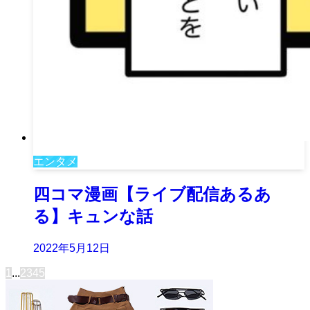
エンタメ
四コマ漫画【ライブ配信あるあ
る】キュンな話
2022年5月12日
1
...
2
3
4
5