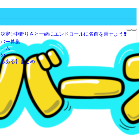
決定✨️中野りさと一緒にエンドロールに名前を乗せよう❣️
イバー募集
ォーム
とめ
あるある】まとめ