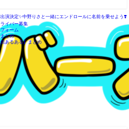
出演決定✨️中野りさと一緒にエンドロールに名前を乗せよう❣️
属ライバー募集
せフォーム
クまとめ
配信あるある】まとめ