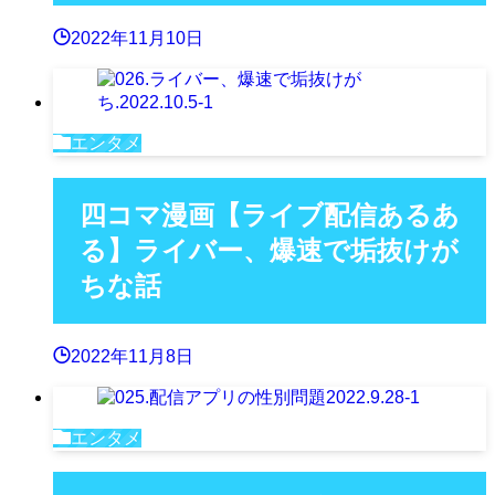
2022年11月10日
エンタメ
四コマ漫画【ライブ配信あるあ
る】ライバー、爆速で垢抜けが
ちな話
2022年11月8日
エンタメ