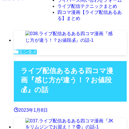
ライバーズ問い合わせフォーム
ライブ配信テクニックまとめ
四コマ漫画【ライブ配信あるあ
る】まとめ
エンタメ
ライブ配信あるある四コマ漫
画『感じ方が違う！？お値段
💰』の話
2023年1月8日