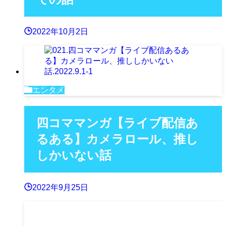
2022年10月2日
エンタメ
四コママンガ【ライブ配信あ
るある】カメラロール、推し
しかいない話
2022年9月25日