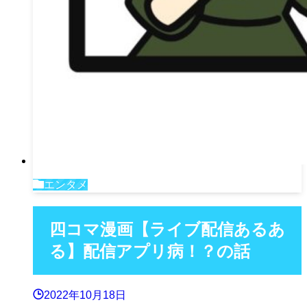
エンタメ
四コマ漫画【ライブ配信あるあ
る】配信アプリ病！？の話
2022年10月18日