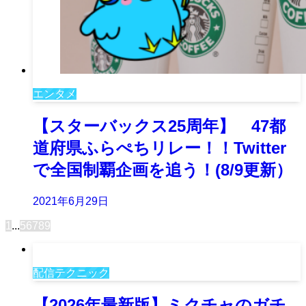
エンタメ
【スターバックス25周年】 47都
道府県ふらぺちリレー！！Twitter
で全国制覇企画を追う！(8/9更新）
2021年6月29日
1
...
5
6
7
8
9
配信テクニック
【2026年最新版】ミクチャのガチ